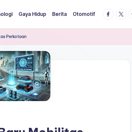
facebook.
twitte
t
ologi
Gaya Hidup
Berita
Otomotif
itas Perkotaan