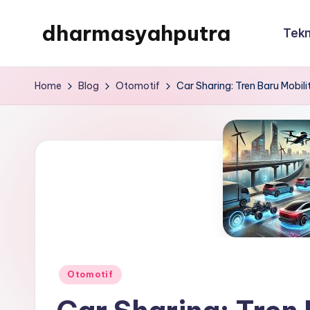
dharmasyahputra
Tekn
Skip
to
dharmasyahputra
content
Home
Blog
Otomotif
Car Sharing: Tren Baru Mobil
Posted
Otomotif
in