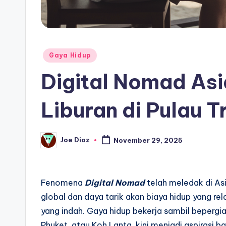
Posted
Gaya Hidup
in
Digital Nomad Asi
Liburan di Pulau T
Joe Diaz
November 29, 2025
Posted
by
Fenomena
Digital Nomad
telah meledak di As
global dan daya tarik akan biaya hidup yang 
yang indah. Gaya hidup bekerja sambil bepergian
Phuket, atau Koh Lanta, kini menjadi aspirasi b