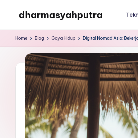
dharmasyahputra
Tekn
Skip
to
dharmasyahputra
content
Home
Blog
Gaya Hidup
Digital Nomad Asia: Bekerja