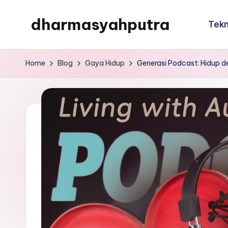
dharmasyahputra
Tekn
Skip
to
dharmasyahputra
content
Home
Blog
Gaya Hidup
Generasi Podcast: Hidup de