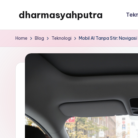
dharmasyahputra
Tekn
Skip
to
dharmasyahputra
content
Home
Blog
Teknologi
Mobil AI Tanpa Stir: Navigas