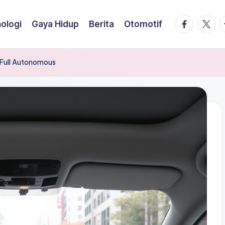
facebook.
twitte
t
ologi
Gaya Hidup
Berita
Otomotif
i Full Autonomous