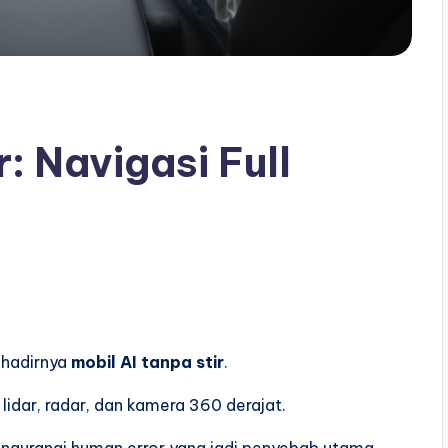
r: Navigasi Full
 hadirnya
mobil AI tanpa stir
.
lidar, radar, dan kamera 360 derajat.
ngurangi human error yang jadi penyebab utama