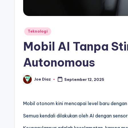
Posted
Teknologi
in
Mobil AI Tanpa Sti
Autonomous
Joe Diaz
September 12, 2025
Posted
by
Mobil otonom kini mencapai level baru dengan
Semua kendali dilakukan oleh AI dengan sensor 
Keunggulannya adalah keselamatan, karena me